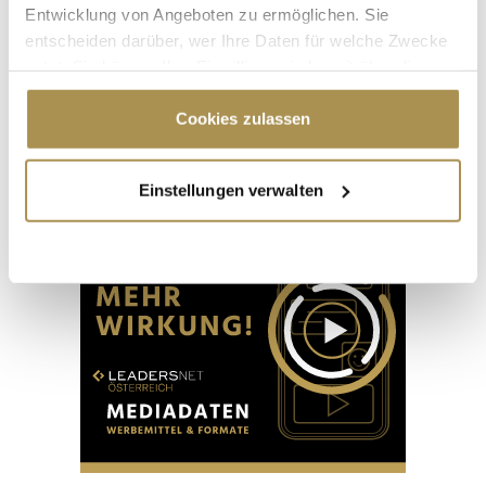
Seite 1 / 5
WEITER
Entwicklung von Angeboten zu ermöglichen. Sie
entscheiden darüber, wer Ihre Daten für welche Zwecke
nutzt. Sie können Ihre Einwilligung jederzeit über die
ALLE GALERIEN
Cookie-Erklärung oder durch Klicken auf das Privacy
Trigger Symbol ändern oder widerrufen
Cookies zulassen
Wenn Sie es erlauben, würden wir auch gerne:
Advertisement
Einstellungen verwalten
Informationen über Ihre geografische Lage
erfassen, welche bis auf einige Meter genau sein
können
Ihr Gerät durch aktives Scannen nach
bestimmten Merkmalen (Fingerprinting) identifizieren
Erfahren Sie mehr darüber, wie Ihre persönlichen Daten
verarbeitet werden, und legen Sie Ihre Präferenzen im
Abschnitt Einzelheiten
fest.
Wir verwenden Cookies, um Inhalte und Anzeigen zu
personalisieren, Funktionen für soziale Medien anbieten