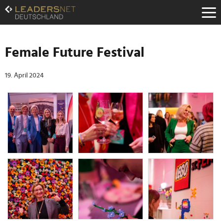
Zum
Inhalt
Zur
Fußzeilen-
Navigation
Female Future Festival
Zur
Hauptnavigation
19. April 2024