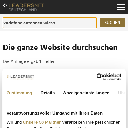
Zum
Inhalt
Zur
Fußzeilen-
SUCHEN
Navigation
Zur
Hauptnavigation
Die ganze Website durchsuchen
Die Anfrage ergab 1 Treffer.
Tipp
Seiten suchen, die genau diese Wortgruppe enthalten:
Zustimmung
Details
Anzeigeneinstellungen
Über
Setzen Sie die gesuchten Wörter zwischen
Anführungszeichen: zb "Vorname Nachname".
Verantwortungsvoller Umgang mit Ihren Daten
Vodafone erwartet neuen Datenrekord auf dem
Wir und
unsere 58 Partner
verarbeiten Ihre persönlichen
Oktoberfest 2024: 5G-Netz optimal gerüstet