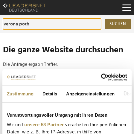
Zum
Inhalt
Zur
Fußzeilen-
SUCHEN
Navigation
Zur
Hauptnavigation
Die ganze Website durchsuchen
Die Anfrage ergab 1 Treffer.
Tipp
Seiten suchen, die genau diese Wortgruppe enthalten:
Zustimmung
Details
Anzeigeneinstellungen
Über
Setzen Sie die gesuchten Wörter zwischen
Anführungszeichen: zb "Vorname Nachname".
Verantwortungsvoller Umgang mit Ihren Daten
Wir und
unsere 58 Partner
verarbeiten Ihre persönlichen
Super Milf Verona Pooth auf Lesetour
Daten, wie z. B. Ihre IP-Adresse, mithilfe von