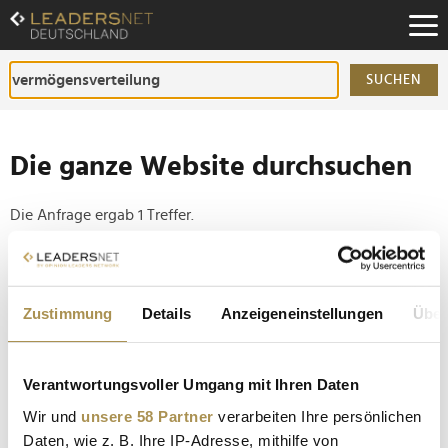
Zum
Inhalt
Zur
Fußzeilen-
SUCHEN
Navigation
Zur
Hauptnavigation
Die ganze Website durchsuchen
Die Anfrage ergab 1 Treffer.
Tipp
Seiten suchen, die genau diese Wortgruppe enthalten:
Zustimmung
Details
Anzeigeneinstellungen
Über
Setzen Sie die gesuchten Wörter zwischen
Anführungszeichen: zb "Vorname Nachname".
Verantwortungsvoller Umgang mit Ihren Daten
Wir und
unsere 58 Partner
verarbeiten Ihre persönlichen
Vermögensstudie: Deutsche auf Platz drei
Daten, wie z. B. Ihre IP-Adresse, mithilfe von