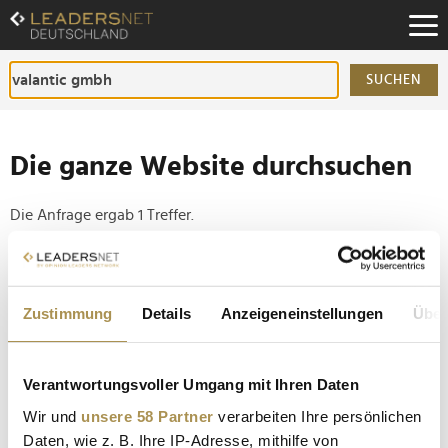
Zum
Inhalt
Zur
Fußzeilen-
SUCHEN
Navigation
Zur
Hauptnavigation
Die ganze Website durchsuchen
Die Anfrage ergab 1 Treffer.
Tipp
Seiten suchen, die genau diese Wortgruppe enthalten:
Zustimmung
Details
Anzeigeneinstellungen
Über
Setzen Sie die gesuchten Wörter zwischen
Anführungszeichen: zb "Vorname Nachname".
Verantwortungsvoller Umgang mit Ihren Daten
Wir und
unsere 58 Partner
verarbeiten Ihre persönlichen
Personalie: Horst-Florian Jaeck
Daten, wie z. B. Ihre IP-Adresse, mithilfe von