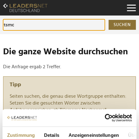
Zum
Inhalt
Zur
Fußzeilen-
SUCHEN
Navigation
Zur
Hauptnavigation
Die ganze Website durchsuchen
Die Anfrage ergab 2 Treffer.
Tipp
Seiten suchen, die genau diese Wortgruppe enthalten:
Setzen Sie die gesuchten Wörter zwischen
Anführungszeichen: zb "Vorname Nachname".
Telekom ist die wertvollste Marke Europas
Zustimmung
Details
Anzeigeneinstellungen
Über