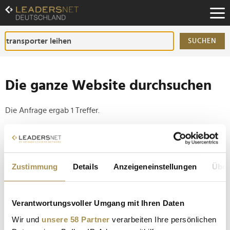
Zum
Inhalt
Zur
Fußzeilen-
SUCHEN
Navigation
Zur
Hauptnavigation
Die ganze Website durchsuchen
Die Anfrage ergab 1 Treffer.
Tipp
Seiten suchen, die genau diese Wortgruppe enthalten:
Zustimmung
Details
Anzeigeneinstellungen
Über
Setzen Sie die gesuchten Wörter zwischen
Anführungszeichen: zb "Vorname Nachname".
Verantwortungsvoller Umgang mit Ihren Daten
Expansion: 123-Transporter fahren durch Berlin,
Wir und
unsere 58 Partner
verarbeiten Ihre persönlichen
Frankfurt und Passau