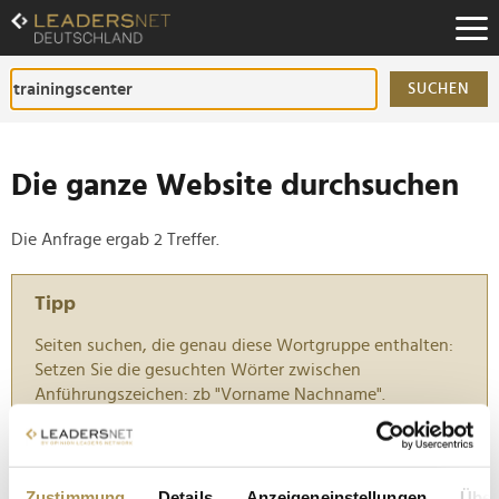
Zum
Inhalt
Zur
Fußzeilen-
SUCHEN
Navigation
Zur
Hauptnavigation
Die ganze Website durchsuchen
Die Anfrage ergab 2 Treffer.
Tipp
Seiten suchen, die genau diese Wortgruppe enthalten:
Setzen Sie die gesuchten Wörter zwischen
Anführungszeichen: zb "Vorname Nachname".
KitzSki als "weltbestes Skigebiet" ausgezeichnet
Zustimmung
Details
Anzeigeneinstellungen
Über