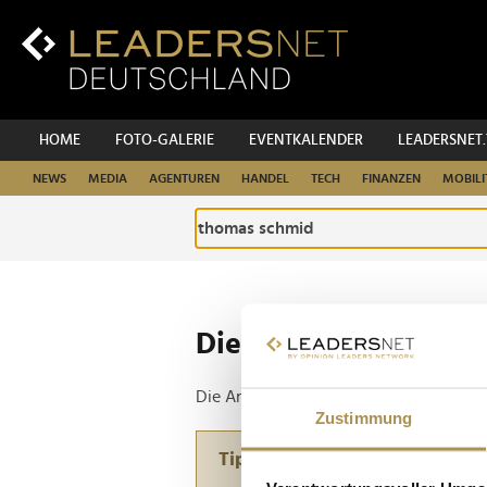
Zum
Inhalt
Zur
Fußzeilen-
Navigation
Zur
HOME
FOTO-GALERIE
EVENTKALENDER
LEADERSNET
Hauptnavigation
NEWS
MEDIA
AGENTUREN
HANDEL
TECH
FINANZEN
MOBILI
Die ganze Website d
Die Anfrage ergab 1 Treffer.
Zustimmung
Tipp