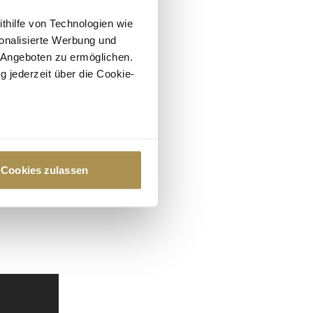
ithilfe von Technologien wie
onalisierte Werbung und
 Angeboten zu ermöglichen.
g jederzeit über die Cookie-
au sein können
zieren
Cookies zulassen
hre Präferenzen im
Abschnitt
 Medien anbieten zu können
hrer Verwendung unserer
 führen diese Informationen
ie im Rahmen Ihrer Nutzung