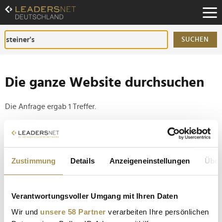
Zum
Inhalt
Zur
Fußzeilen-
SUCHEN
Navigation
Zur
Hauptnavigation
Die ganze Website durchsuchen
Die Anfrage ergab 1 Treffer.
Tipp
Seiten suchen, die genau diese Wortgruppe enthalten:
Zustimmung
Details
Anzeigeneinstellungen
Über
Setzen Sie die gesuchten Wörter zwischen
Anführungszeichen: zb "Vorname Nachname".
Verantwortungsvoller Umgang mit Ihren Daten
Matthias Steiner: Olympiaheld in der Höhle der
Wir und
unsere 58 Partner
verarbeiten Ihre persönlichen
Löwen