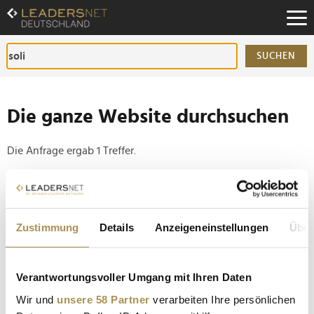
Zum
Inhalt
Zur
Fußzeilen-
SUCHEN
Navigation
Zur
Hauptnavigation
Die ganze Website durchsuchen
Die Anfrage ergab 1 Treffer.
Tipp
Seiten suchen, die genau diese Wortgruppe enthalten:
Zustimmung
Details
Anzeigeneinstellungen
Über
Setzen Sie die gesuchten Wörter zwischen
Anführungszeichen: zb "Vorname Nachname".
Verantwortungsvoller Umgang mit Ihren Daten
Solidaritätszuschlag bleibt - FDP scheitert vor
Wir und
unsere 58 Partner
verarbeiten Ihre persönlichen
Bundesverfassungsgericht