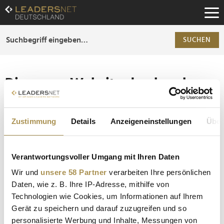
Zum
Inhalt
Zur
Fußzeilen-
SUCHEN
Navigation
Zur
Hauptnavigation
Die ganze Website durchsuchen
Die Anfrage ergab 0 Treffer.
Zustimmung
Details
Anzeigeneinstellungen
Über
Tipp
Seiten suchen, die genau diese Wortgruppe enthalten:
Verantwortungsvoller Umgang mit Ihren Daten
Setzen Sie die gesuchten Wörter zwischen
Wir und
unsere 58 Partner
verarbeiten Ihre persönlichen
Anführungszeichen: zb "Vorname Nachname".
Daten, wie z. B. Ihre IP-Adresse, mithilfe von
Technologien wie Cookies, um Informationen auf Ihrem
Gerät zu speichern und darauf zuzugreifen und so
personalisierte Werbung und Inhalte, Messungen von