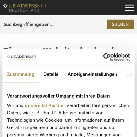
Zum
Inhalt
Zur
Fußzeilen-
SUCHEN
Navigation
Zur
Hauptnavigation
Die ganze Website durchsuchen
Die Anfrage ergab 0 Treffer.
Zustimmung
Details
Anzeigeneinstellungen
Über
Tipp
Seiten suchen, die genau diese Wortgruppe enthalten:
Verantwortungsvoller Umgang mit Ihren Daten
Setzen Sie die gesuchten Wörter zwischen
Wir und
unsere 58 Partner
verarbeiten Ihre persönlichen
Anführungszeichen: zb "Vorname Nachname".
Daten, wie z. B. Ihre IP-Adresse, mithilfe von
Technologien wie Cookies, um Informationen auf Ihrem
Gerät zu speichern und darauf zuzugreifen und so
personalisierte Werbung und Inhalte, Messungen von