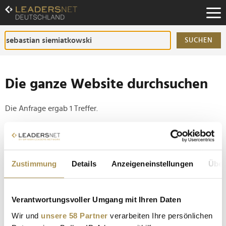
Zum
Inhalt
Zur
Fußzeilen-
SUCHEN
Navigation
Zur
Hauptnavigation
Die ganze Website durchsuchen
Die Anfrage ergab 1 Treffer.
Tipp
Seiten suchen, die genau diese Wortgruppe enthalten:
Zustimmung
Details
Anzeigeneinstellungen
Über
Setzen Sie die gesuchten Wörter zwischen
Anführungszeichen: zb "Vorname Nachname".
Verantwortungsvoller Umgang mit Ihren Daten
Beteiligungsprogramm von Klarna wird zum
Wir und
unsere 58 Partner
verarbeiten Ihre persönlichen
finanziellen Disaster für Mitarbeiter