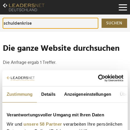
Zum
Inhalt
Zur
Fußzeilen-
SUCHEN
Navigation
Zur
Hauptnavigation
Die ganze Website durchsuchen
Die Anfrage ergab 1 Treffer.
Tipp
Seiten suchen, die genau diese Wortgruppe enthalten:
Zustimmung
Details
Anzeigeneinstellungen
Über
Setzen Sie die gesuchten Wörter zwischen
Anführungszeichen: zb "Vorname Nachname".
Verantwortungsvoller Umgang mit Ihren Daten
Schulden und Klimawandel treiben Managern die
Wir und
unsere 58 Partner
verarbeiten Ihre persönlichen
Sorgenfalten auf die Stirn