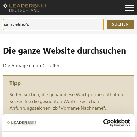
Zum
Inhalt
Zur
Fußzeilen-
SUCHEN
Navigation
Zur
Hauptnavigation
Die ganze Website durchsuchen
Die Anfrage ergab 2 Treffer.
Tipp
Seiten suchen, die genau diese Wortgruppe enthalten:
Setzen Sie die gesuchten Wörter zwischen
Anführungszeichen: zb "Vorname Nachname".
ADC Future Diversity Age: Haben Kreative ein
Verfallsdatum?