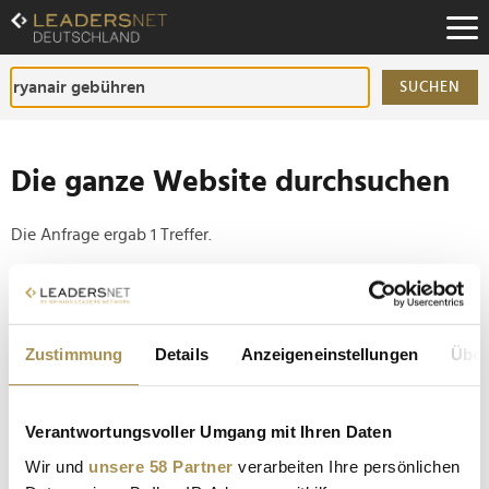
Zum
Inhalt
Zur
Fußzeilen-
SUCHEN
Navigation
Zur
Hauptnavigation
Die ganze Website durchsuchen
Die Anfrage ergab 1 Treffer.
Tipp
Seiten suchen, die genau diese Wortgruppe enthalten:
Zustimmung
Details
Anzeigeneinstellungen
Über
Setzen Sie die gesuchten Wörter zwischen
Anführungszeichen: zb "Vorname Nachname".
Verantwortungsvoller Umgang mit Ihren Daten
Millionen Passagiere müssen sich bei Ryanair auf
Wir und
unsere 58 Partner
verarbeiten Ihre persönlichen
Chaos an den Flughäfen einstellen