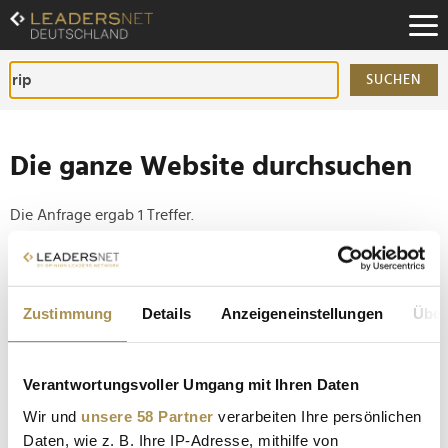
Zum
Inhalt
Zur
Fußzeilen-
SUCHEN
Navigation
Zur
Hauptnavigation
Die ganze Website durchsuchen
Die Anfrage ergab 1 Treffer.
Tipp
Seiten suchen, die genau diese Wortgruppe enthalten:
Zustimmung
Details
Anzeigeneinstellungen
Über
Setzen Sie die gesuchten Wörter zwischen
Anführungszeichen: zb "Vorname Nachname".
Verantwortungsvoller Umgang mit Ihren Daten
Wir und
unsere 58 Partner
verarbeiten Ihre persönlichen
Franz "Frank Farian" Reuther, 1941 - 2024
Daten, wie z. B. Ihre IP-Adresse, mithilfe von