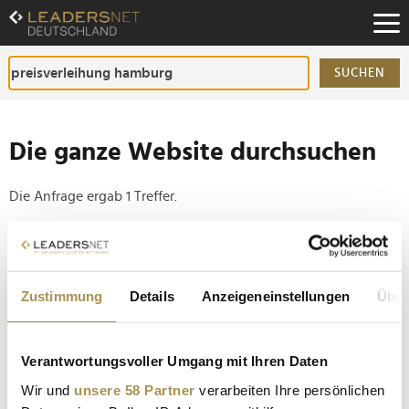
Zum
Inhalt
Zur
Fußzeilen-
SUCHEN
Navigation
Zur
Hauptnavigation
Die ganze Website durchsuchen
Die Anfrage ergab 1 Treffer.
Tipp
Seiten suchen, die genau diese Wortgruppe enthalten:
Zustimmung
Details
Anzeigeneinstellungen
Über
Setzen Sie die gesuchten Wörter zwischen
Anführungszeichen: zb "Vorname Nachname".
Verantwortungsvoller Umgang mit Ihren Daten
Stern-Preis 2024: Auszeichnungen für besten
Wir und
unsere 58 Partner
verarbeiten Ihre persönlichen
Journalismus