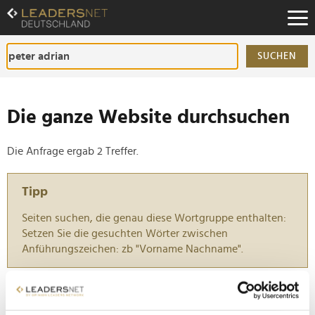
Zum
Inhalt
Zur
Fußzeilen-
SUCHEN
Navigation
Zur
Hauptnavigation
Die ganze Website durchsuchen
Die Anfrage ergab 2 Treffer.
Tipp
Seiten suchen, die genau diese Wortgruppe enthalten:
Setzen Sie die gesuchten Wörter zwischen
Anführungszeichen: zb "Vorname Nachname".
"Das reicht vorne und hinten nicht":
Wirtschaftsfunktionäre fordern Nachbesserung bei