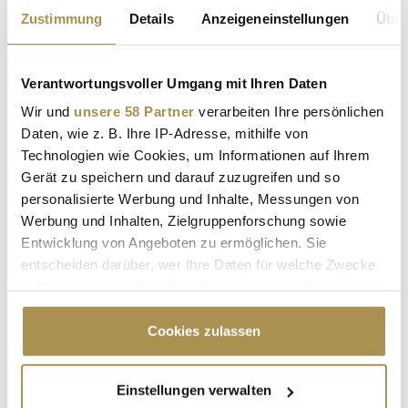
der...
Zustimmung
Details
Anzeigeneinstellungen
Über
NEWS
| 24.10.2022
Vorgeschlagene Abschlagszahlung und die Subventionierung
Verantwortungsvoller Umgang mit Ihren Daten
ab März scheinen zu kurzfristig zu sein. Anstatt erst im März
Wir und
unsere 58 Partner
verarbeiten Ihre persönlichen
haben sich die Länder dafür ausgesprochen die
Daten, wie z. B. Ihre IP-Adresse, mithilfe von
Gaspreisbremse auf den 1. Januar vorzuziehen. Der Vorschlag
Technologien wie Cookies, um Informationen auf Ihrem
der Gaspreis-Expertenkommission sieht vor, dass im
Gerät zu speichern und darauf zuzugreifen und so
Dezember eine...
personalisierte Werbung und Inhalte, Messungen von
Werbung und Inhalten, Zielgruppenforschung sowie
Gaskrise: Ein Viertel der Industriebetriebe fährt
Entwicklung von Angeboten zu ermöglichen. Sie
Produktion zurück
entscheiden darüber, wer Ihre Daten für welche Zwecke
nutzt. Sie können Ihre Einwilligung jederzeit über die
NEWS
| 26.07.2022
Cookie-Erklärung oder durch Klicken auf das Privacy
Alarmierende Zahlen: DIHK-Präsident Peter Adrian rechnet mit
Trigger Symbol ändern oder widerrufen
Cookies zulassen
zunehmend schlechter werdender Versorgung. Die hohen
Preise für Energie führen offenbar schon jetzt zu
Wenn Sie es erlauben, würden wir auch gerne:
Produktionsproblemen. Bereits 16 Prozent der
Einstellungen verwalten
Informationen über Ihre geografische Lage
Industriebetriebe in Deutschland sehen sich zur Drosselung