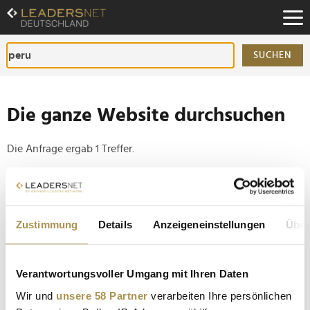
Zum
Inhalt
Zur
Fußzeilen-
SUCHEN
Navigation
Zur
Hauptnavigation
Die ganze Website durchsuchen
Die Anfrage ergab 1 Treffer.
Tipp
Seiten suchen, die genau diese Wortgruppe enthalten:
Zustimmung
Details
Anzeigeneinstellungen
Über
Setzen Sie die gesuchten Wörter zwischen
Anführungszeichen: zb "Vorname Nachname".
Verantwortungsvoller Umgang mit Ihren Daten
Premiere von "Paddington in Peru" mit Elyas
Wir und
unsere 58 Partner
verarbeiten Ihre persönlichen
M’Barek, Heike Makatsch und Franziska Giffey