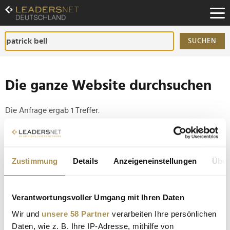
Zum
Inhalt
Zur
Fußzeilen-
SUCHEN
Navigation
Zur
Hauptnavigation
Die ganze Website durchsuchen
Die Anfrage ergab 1 Treffer.
Tipp
Seiten suchen, die genau diese Wortgruppe enthalten:
Zustimmung
Details
Anzeigeneinstellungen
Über
Setzen Sie die gesuchten Wörter zwischen
Anführungszeichen: zb "Vorname Nachname".
Verantwortungsvoller Umgang mit Ihren Daten
Wir und
unsere 58 Partner
verarbeiten Ihre persönlichen
Personalie: Patrick Bell
Daten, wie z. B. Ihre IP-Adresse, mithilfe von