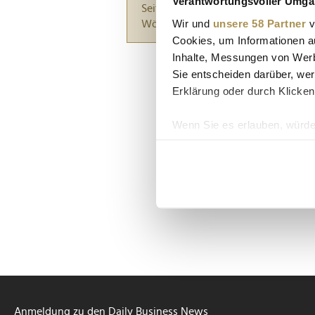
Verantwortungsvoller Umgan
Seiten suchen, die genau diese Wor
Wir und
unsere 58 Partner
v
Wörter zwischen Anführungszeiche
Cookies, um Informationen a
Inhalte, Messungen von Werb
Sie entscheiden darüber, wer
Erklärung oder durch Klicken
Wenn Sie es erlauben, würde
Informationen über Ih
Ihr Gerät durch aktiv
Erfahren Sie mehr darüber, w
Einzelheiten
fest.
Wir verwenden Cookies, um I
und die Zugriffe auf unsere 
Website an unsere Partner fü
möglicherweise mit weiteren
der Dienste gesammelt habe
Anmeldung zu den Daily Business News