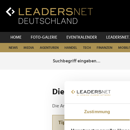
Zum
Inhalt
Zur
Fußzeilen-
Navigation
Zur
HOME
FOTO-GALERIE
EVENTKALENDER
LEADERSNET
Hauptnavigation
NEWS
MEDIA
AGENTUREN
HANDEL
TECH
FINANZEN
MOBILI
Die ganze Website d
Die Anfrage ergab 0 Treffer.
Zustimmung
Tipp