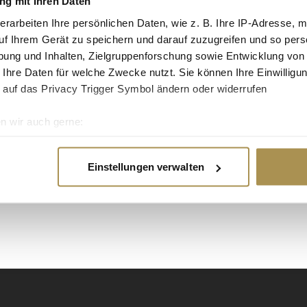
g mit Ihren Daten
tgruppe enthalten: Setzen Sie die gesuchten
erarbeiten Ihre persönlichen Daten, wie z. B. Ihre IP-Adresse, m
n: zb "Vorname Nachname".
uf Ihrem Gerät zu speichern und darauf zuzugreifen und so pers
ung und Inhalten, Zielgruppenforschung sowie Entwicklung von
 Ihre Daten für welche Zwecke nutzt. Sie können Ihre Einwilligun
 auf das Privacy Trigger Symbol ändern oder widerrufen
n wir auch gerne:
re geografische Lage erfassen, welche bis auf einige Meter gen
es Scannen nach bestimmten Merkmalen (Fingerprinting) identifi
Einstellungen verwalten
ie Ihre persönlichen Daten verarbeitet werden, und legen Sie I
nhalte und Anzeigen zu personalisieren, Funktionen für soziale
Website zu analysieren. Außerdem geben wir Informationen zu I
r soziale Medien, Werbung und Analysen weiter. Unsere Partner
 Daten zusammen, die Sie ihnen bereitgestellt haben oder die s
n.