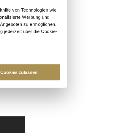
ithilfe von Technologien wie
onalisierte Werbung und
 Angeboten zu ermöglichen.
g jederzeit über die Cookie-
au sein können
zieren
Cookies zulassen
hre Präferenzen im
Abschnitt
 Medien anbieten zu können
hrer Verwendung unserer
 führen diese Informationen
ie im Rahmen Ihrer Nutzung