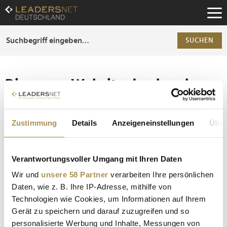
Zum
Inhalt
Zur
Fußzeilen-
SUCHEN
Navigation
Zur
Hauptnavigation
Die ganze Website durchsuchen
Die Anfrage ergab 0 Treffer.
Zustimmung
Details
Anzeigeneinstellungen
Über
Tipp
Seiten suchen, die genau diese Wortgruppe enthalten:
Verantwortungsvoller Umgang mit Ihren Daten
Setzen Sie die gesuchten Wörter zwischen
Wir und
unsere 58 Partner
verarbeiten Ihre persönlichen
Anführungszeichen: zb "Vorname Nachname".
Daten, wie z. B. Ihre IP-Adresse, mithilfe von
Technologien wie Cookies, um Informationen auf Ihrem
Gerät zu speichern und darauf zuzugreifen und so
personalisierte Werbung und Inhalte, Messungen von