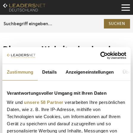
Zum
Inhalt
Zur
Fußzeilen-
SUCHEN
Navigation
Zur
Hauptnavigation
Die ganze Website durchsuchen
Die Anfrage ergab 0 Treffer.
Zustimmung
Details
Anzeigeneinstellungen
Über
Tipp
Seiten suchen, die genau diese Wortgruppe enthalten:
Verantwortungsvoller Umgang mit Ihren Daten
Setzen Sie die gesuchten Wörter zwischen
Wir und
unsere 58 Partner
verarbeiten Ihre persönlichen
Anführungszeichen: zb "Vorname Nachname".
Daten, wie z. B. Ihre IP-Adresse, mithilfe von
Technologien wie Cookies, um Informationen auf Ihrem
Gerät zu speichern und darauf zuzugreifen und so
personalisierte Werbung und Inhalte, Messungen von