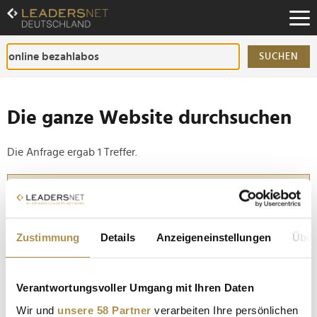
Zum
Inhalt
Zur
Fußzeilen-
SUCHEN
Navigation
Zur
Hauptnavigation
Die ganze Website durchsuchen
Die Anfrage ergab 1 Treffer.
Tipp
Seiten suchen, die genau diese Wortgruppe enthalten:
Setzen Sie die gesuchten Wörter zwischen
Zustimmung
Details
Anzeigeneinstellungen
Über
Anführungszeichen: zb "Vorname Nachname".
Verantwortungsvoller Umgang mit Ihren Daten
Entscheid zu Pay or Ok beim Spiegel: Max Schrems
Wir und
unsere 58 Partner
verarbeiten Ihre persönlichen
reicht Klage gegen Hamburger Datenschutzbehörde