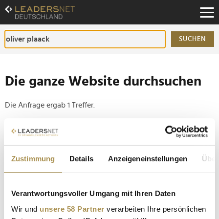
Zum
Inhalt
Zur
Fußzeilen-
SUCHEN
Navigation
Zur
Hauptnavigation
Die ganze Website durchsuchen
Die Anfrage ergab 1 Treffer.
Tipp
Seiten suchen, die genau diese Wortgruppe enthalten:
Zustimmung
Details
Anzeigeneinstellungen
Über
Setzen Sie die gesuchten Wörter zwischen
Anführungszeichen: zb "Vorname Nachname".
Verantwortungsvoller Umgang mit Ihren Daten
Privatbank stellt sich für neue Kundengenerationen
Wir und
unsere 58 Partner
verarbeiten Ihre persönlichen
auf