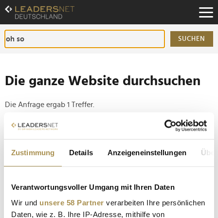
Zum
Inhalt
Zur
Fußzeilen-
SUCHEN
Navigation
Zur
Hauptnavigation
Die ganze Website durchsuchen
Die Anfrage ergab 1 Treffer.
Tipp
Seiten suchen, die genau diese Wortgruppe enthalten:
Zustimmung
Details
Anzeigeneinstellungen
Über
Setzen Sie die gesuchten Wörter zwischen
Anführungszeichen: zb "Vorname Nachname".
Verantwortungsvoller Umgang mit Ihren Daten
Wir und
unsere 58 Partner
verarbeiten Ihre persönlichen
OH-SO Digital eröffnet drittes Büro in Berlin
Daten, wie z. B. Ihre IP-Adresse, mithilfe von