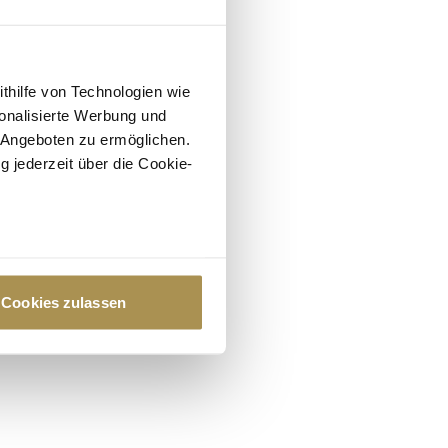
ithilfe von Technologien wie
onalisierte Werbung und
 Angeboten zu ermöglichen.
g jederzeit über die Cookie-
au sein können
zieren
Cookies zulassen
hre Präferenzen im
Abschnitt
 Medien anbieten zu können
hrer Verwendung unserer
 führen diese Informationen