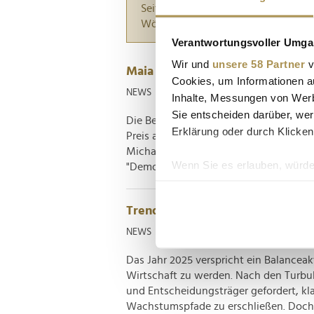
Seiten suchen, die genau diese Wor
Wörter zwischen Anführungszeiche
Verantwortungsvoller Umgan
Wir und
unsere 58 Partner
v
Maia Sandu und Michael Otto mi
Cookies, um Informationen a
NEWS
| 20.02.2025
Inhalte, Messungen von Werb
Sie entscheiden darüber, wer
Die Bertelsmann Stiftung hat am 20. 
Erklärung oder durch Klicken
Preis an die moldauische Präsidentin
Michael Otto verliehen. Die Auszeichn
Wenn Sie es erlauben, würde
"Demokratie stärken!" und würdigt hera
Informationen über Ih
Ihr Gerät durch aktiv
Trends, die 2025 die deutsche W
Erfahren Sie mehr darüber, w
NEWS
| 01.01.2025
Einzelheiten
fest.
Das Jahr 2025 verspricht ein Balancea
Wir verwenden Cookies, um I
Wirtschaft zu werden. Nach den Turbu
und die Zugriffe auf unsere 
und Entscheidungsträger gefordert, kla
Website an unsere Partner fü
Wachstumspfade zu erschließen. Doch 