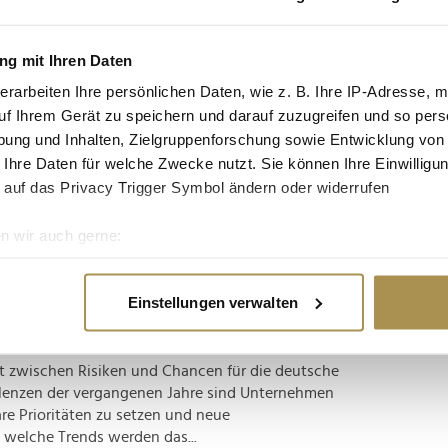
tgruppe enthalten: Setzen Sie die gesuchten
n: zb "Vorname Nachname".
g mit Ihren Daten
erarbeiten Ihre persönlichen Daten, wie z. B. Ihre IP-Adresse, m
t Reinhard-Mohn-Preis 2025 ausgezeichnet
uf Ihrem Gerät zu speichern und darauf zuzugreifen und so pers
ung und Inhalten, Zielgruppenforschung sowie Entwicklung von
 Ihre Daten für welche Zwecke nutzt. Sie können Ihre Einwilligun
Februar 2025 den renommierten Reinhard-Mohn-
 auf das Privacy Trigger Symbol ändern oder widerrufen
 Maia Sandu und den deutschen Unternehmer
ung steht in diesem Jahr unter dem Motto
n wir auch gerne:
usragenden Einsatz für die...
re geografische Lage erfassen, welche bis auf einige Meter gen
es Scannen nach bestimmten Merkmalen (Fingerprinting) identifi
irtschaft prägen werden
Einstellungen verwalten
ie Ihre persönlichen Daten verarbeitet werden, und legen Sie I
kt zwischen Risiken und Chancen für die deutsche
nhalte und Anzeigen zu personalisieren, Funktionen für soziale
lenzen der vergangenen Jahre sind Unternehmen
Website zu analysieren. Außerdem geben wir Informationen zu I
re Prioritäten zu setzen und neue
r soziale Medien, Werbung und Analysen weiter. Unsere Partner
welche Trends werden das...