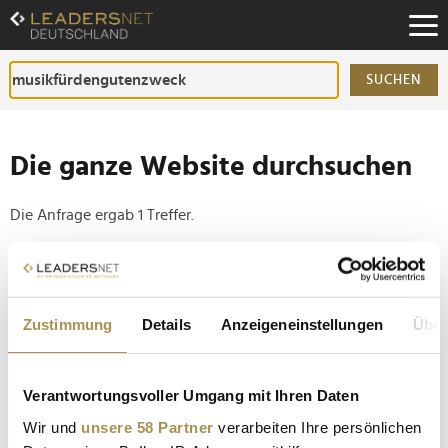
Zum
Inhalt
Zur
Fußzeilen-
SUCHEN
Navigation
Zur
Hauptnavigation
Die ganze Website durchsuchen
Die Anfrage ergab 1 Treffer.
Tipp
Seiten suchen, die genau diese Wortgruppe enthalten:
Zustimmung
Details
Anzeigeneinstellungen
Über
Setzen Sie die gesuchten Wörter zwischen
Anführungszeichen: zb "Vorname Nachname".
Verantwortungsvoller Umgang mit Ihren Daten
Musikstars vereinen sich für den guten Zweck: 29.
Wir und
unsere 58 Partner
verarbeiten Ihre persönlichen
José Carreras Gala live aus Leipzig