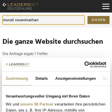
Zum
Inhalt
Zur
Fußzeilen-
SUCHEN
Navigation
Zur
Hauptnavigation
Die ganze Website durchsuchen
Die Anfrage ergab 1 Treffer.
Tipp
Seiten suchen, die genau diese Wortgruppe enthalten:
Zustimmung
Details
Anzeigeneinstellungen
Über
Setzen Sie die gesuchten Wörter zwischen
Anführungszeichen: zb "Vorname Nachname".
Verantwortungsvoller Umgang mit Ihren Daten
Wir und
unsere 58 Partner
verarbeiten Ihre persönlichen
Murali Swaminathan wird neuer Freshworks-CTO
Daten, wie z. B. Ihre IP-Adresse, mithilfe von