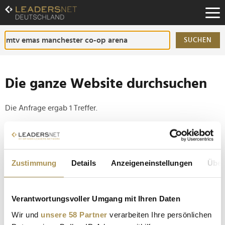
Zum
Inhalt
Zur
Fußzeilen-
SUCHEN
Navigation
Zur
Hauptnavigation
Die ganze Website durchsuchen
Die Anfrage ergab 1 Treffer.
Tipp
Seiten suchen, die genau diese Wortgruppe enthalten:
Zustimmung
Details
Anzeigeneinstellungen
Über
Setzen Sie die gesuchten Wörter zwischen
Anführungszeichen: zb "Vorname Nachname".
Verantwortungsvoller Umgang mit Ihren Daten
Taylor Swift, Tyla, Ariana Grande und Eminem: Die
Wir und
unsere 58 Partner
verarbeiten Ihre persönlichen
Abräumer der MTV EMAs 2024