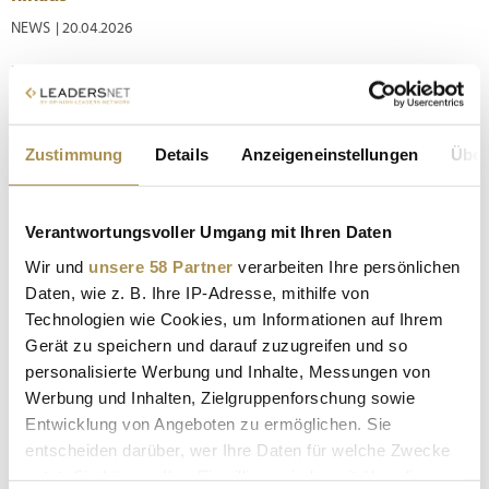
NEWS
| 20.04.2026
Raffinierte Draperien, minimalistische Schnitte oder
innovative Silhouetten: 25 Shows hat das Münchner
Modelabel Talbot Runhof im Laufe der Jahre auf der
legendären Fashion Week in Paris veranstaltet. Mehr als 100
Zustimmung
Details
Anzeigeneinstellungen
Über
der dort präsentierten Kleider dienen im tim Augsburg ab
sofort als "kulturelles...
Verantwortungsvoller Umgang mit Ihren Daten
Grace von "Germany's Next Topmodel": Das neue
Wir und
unsere 58 Partner
verarbeiten Ihre persönlichen
Gesicht von Intimissimi
Daten, wie z. B. Ihre IP-Adresse, mithilfe von
Technologien wie Cookies, um Informationen auf Ihrem
NEWS
| 22.04.2024
Gerät zu speichern und darauf zuzugreifen und so
Am vergangenen Samstag, dem 20. April 2024, war der
personalisierte Werbung und Inhalte, Messungen von
Intimissimi Store auf der belebten Kaufinger Straße in
Werbung und Inhalten, Zielgruppenforschung sowie
München der Treffpunkt für GNTM-Fans und Lingerie-
Entwicklung von Angeboten zu ermöglichen. Sie
Liebhaber. Der Anlass? Der Launch der neuen "Germany's
entscheiden darüber, wer Ihre Daten für welche Zwecke
Next Topmodel" Kampagne mit Grace als Kampagnengesicht
nutzt. Sie können Ihre Einwilligung jederzeit über die
dieser Saison. Von der...