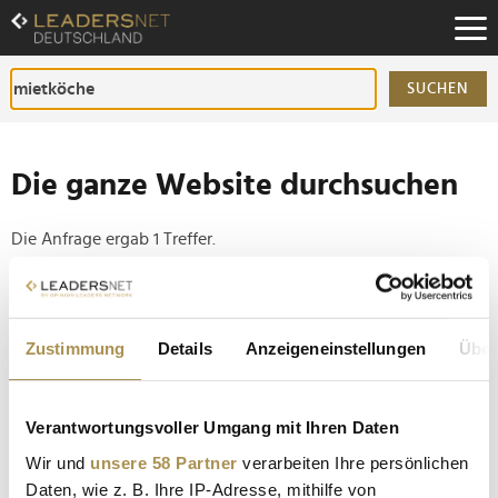
Zum
Inhalt
Zur
Fußzeilen-
SUCHEN
Navigation
Zur
Hauptnavigation
Die ganze Website durchsuchen
Die Anfrage ergab 1 Treffer.
Tipp
Seiten suchen, die genau diese Wortgruppe enthalten:
Zustimmung
Details
Anzeigeneinstellungen
Über
Setzen Sie die gesuchten Wörter zwischen
Anführungszeichen: zb "Vorname Nachname".
Verantwortungsvoller Umgang mit Ihren Daten
Wir und
unsere 58 Partner
verarbeiten Ihre persönlichen
"Private Chefs": Die neuen Spitzenköche der
Daten, wie z. B. Ihre IP-Adresse, mithilfe von
Reichen und Schönen