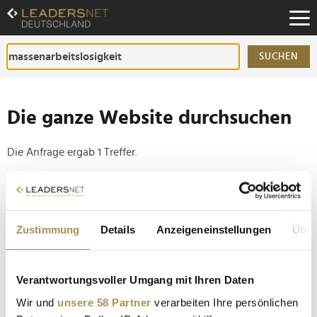
Zum
Inhalt
Zur
Fußzeilen-
SUCHEN
Navigation
Zur
Hauptnavigation
Die ganze Website durchsuchen
Die Anfrage ergab 1 Treffer.
Tipp
Seiten suchen, die genau diese Wortgruppe enthalten:
Zustimmung
Details
Anzeigeneinstellungen
Über
Setzen Sie die gesuchten Wörter zwischen
Anführungszeichen: zb "Vorname Nachname".
Verantwortungsvoller Umgang mit Ihren Daten
Ökonom Jens Südekum sieht wegen KI keine
Wir und
unsere 58 Partner
verarbeiten Ihre persönlichen
drohende Massenarbeitslosigkeit