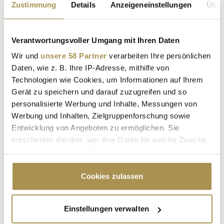
Zustimmung
Details
Anzeigeneinstellungen
Über
NEWS
| 29.10.2023
Die 18. Ausgabe der Night of the Brands fand kürzlich im
Verantwortungsvoller Umgang mit Ihren Daten
Herzen der deutschen Wirtschaftsmetropole Frankfurt am
Main statt. Dieses alljährliche Großereignis in der deutschen
Wir und
unsere 58 Partner
verarbeiten Ihre persönlichen
Marketing-Branche zog erneut zahlreiche Prominente an und
Daten, wie z. B. Ihre IP-Adresse, mithilfe von
gehört zu den bedeutendsten seiner Art.
Technologien wie Cookies, um Informationen auf Ihrem
Unternehmenslenker,...
Gerät zu speichern und darauf zuzugreifen und so
personalisierte Werbung und Inhalte, Messungen von
Werbung und Inhalten, Zielgruppenforschung sowie
BioNTech gewinnt den "Deutschen Marketing Preis
Entwicklung von Angeboten zu ermöglichen. Sie
2022"
entscheiden darüber, wer Ihre Daten für welche Zwecke
NEWS
| 06.11.2022
nutzt. Sie können Ihre Einwilligung jederzeit über die
Cookie-Erklärung oder durch Klicken auf das Privacy
Das war der "Deutsche Marketing Tag 2022": Über 1.000
Trigger Symbol ändern oder widerrufen
Cookies zulassen
Teilnehmer sahen 100 Speaker in Frankfurt – Robbie Williams
mit Personality-Brand-Award ausgezeichnet. Frankfurt wurde
vergangenen Mittwoch und Donnerstag zum Mekka der
Wenn Sie es erlauben, würden wir auch gerne:
Einstellungen verwalten
Marketingbranche: Der "Deutsche Marketing Tag 2022" (DMT)
Informationen über Ihre geografische Lage
fand im "Kap...