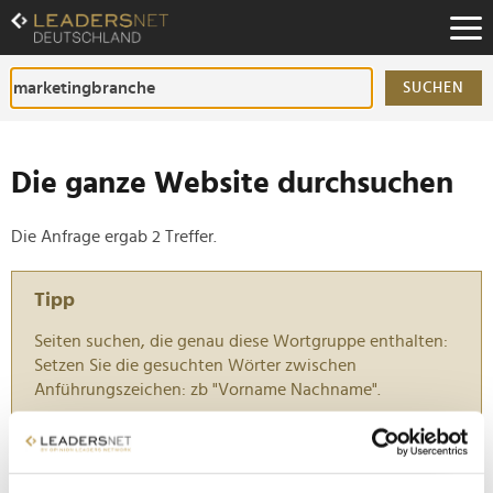
Zum
Inhalt
Zur
Fußzeilen-
SUCHEN
Navigation
Zur
Hauptnavigation
Die ganze Website durchsuchen
Die Anfrage ergab 2 Treffer.
Tipp
Seiten suchen, die genau diese Wortgruppe enthalten:
Setzen Sie die gesuchten Wörter zwischen
Anführungszeichen: zb "Vorname Nachname".
Night of the Brands 2023: Bundesfinanzminister
Christian Lindner und Dieter Hallervorden...