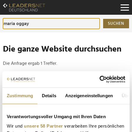
Zum
Inhalt
Zur
Fußzeilen-
SUCHEN
Navigation
Zur
Hauptnavigation
Die ganze Website durchsuchen
Die Anfrage ergab 1 Treffer.
Tipp
Seiten suchen, die genau diese Wortgruppe enthalten:
Zustimmung
Details
Anzeigeneinstellungen
Über
Setzen Sie die gesuchten Wörter zwischen
Anführungszeichen: zb "Vorname Nachname".
Verantwortungsvoller Umgang mit Ihren Daten
106-jähriges Cover-Model ziert die Titelseite der
Wir und
unsere 58 Partner
verarbeiten Ihre persönlichen
"Vogue"