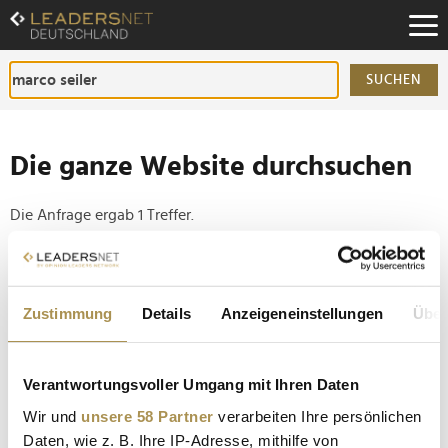
Zum
Inhalt
Zur
Fußzeilen-
SUCHEN
Navigation
Zur
Hauptnavigation
Die ganze Website durchsuchen
Die Anfrage ergab 1 Treffer.
Tipp
Seiten suchen, die genau diese Wortgruppe enthalten:
Zustimmung
Details
Anzeigeneinstellungen
Über
Setzen Sie die gesuchten Wörter zwischen
Anführungszeichen: zb "Vorname Nachname".
Verantwortungsvoller Umgang mit Ihren Daten
Wir und
unsere 58 Partner
verarbeiten Ihre persönlichen
Personalie: Marco Seiler
Daten, wie z. B. Ihre IP-Adresse, mithilfe von