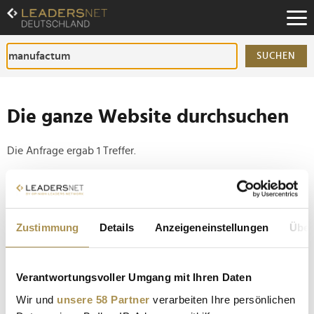
Zum
Inhalt
Zur
Fußzeilen-
SUCHEN
Navigation
Zur
Hauptnavigation
Die ganze Website durchsuchen
Die Anfrage ergab 1 Treffer.
Tipp
Seiten suchen, die genau diese Wortgruppe enthalten:
Zustimmung
Details
Anzeigeneinstellungen
Über
Setzen Sie die gesuchten Wörter zwischen
Anführungszeichen: zb "Vorname Nachname".
Verantwortungsvoller Umgang mit Ihren Daten
Neue Projekte: Otto Group setzt auf KI im E-
Wir und
unsere 58 Partner
verarbeiten Ihre persönlichen
Commerce