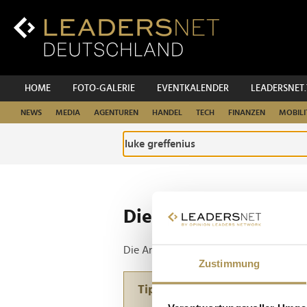
Zum
Inhalt
Zur
Fußzeilen-
Navigation
Zur
HOME
FOTO-GALERIE
EVENTKALENDER
LEADERSNET
Hauptnavigation
NEWS
MEDIA
AGENTUREN
HANDEL
TECH
FINANZEN
MOBILI
Die ganze Website d
Die Anfrage ergab 1 Treffer.
Zustimmung
Tipp