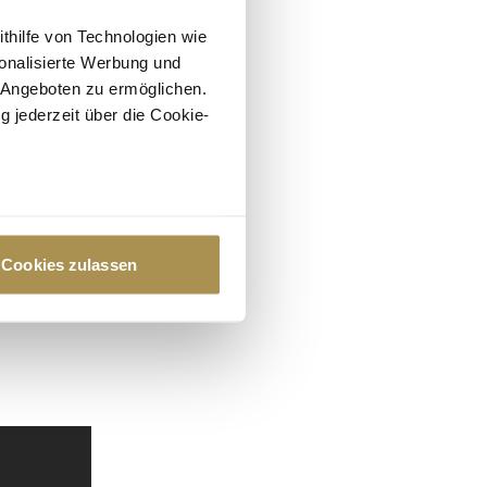
ithilfe von Technologien wie
onalisierte Werbung und
 Angeboten zu ermöglichen.
g jederzeit über die Cookie-
au sein können
zieren
Cookies zulassen
hre Präferenzen im
Abschnitt
 Medien anbieten zu können
hrer Verwendung unserer
 führen diese Informationen
ie im Rahmen Ihrer Nutzung