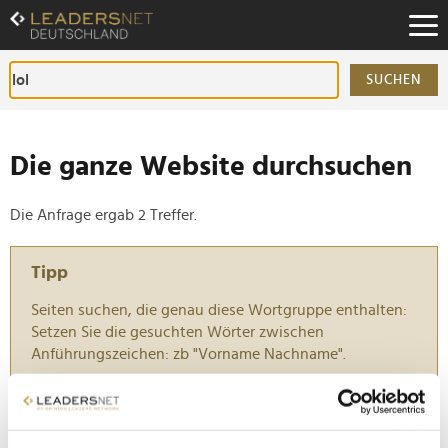
Zum
Inhalt
Zur
Fußzeilen-
SUCHEN
Navigation
Zur
Hauptnavigation
Die ganze Website durchsuchen
Die Anfrage ergab 2 Treffer.
Tipp
Seiten suchen, die genau diese Wortgruppe enthalten:
Setzen Sie die gesuchten Wörter zwischen
Anführungszeichen: zb "Vorname Nachname".
E-Sport: McDonald’s will mehr Talente und Frauen
ins Spiel bringen