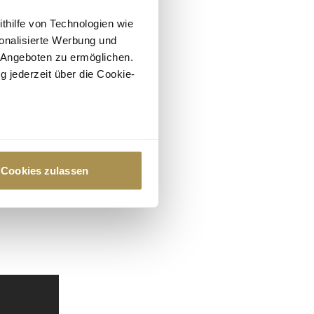
ithilfe von Technologien wie
onalisierte Werbung und
 Angeboten zu ermöglichen.
g jederzeit über die Cookie-
au sein können
zieren
Cookies zulassen
hre Präferenzen im
Abschnitt
 Medien anbieten zu können
hrer Verwendung unserer
 führen diese Informationen
ie im Rahmen Ihrer Nutzung