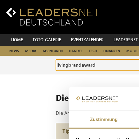
Zum
Inhalt
Zur
Fußzeilen-
Navigation
Zur
HOME
FOTO-GALERIE
EVENTKALENDER
LEADERSNET
Hauptnavigation
NEWS
MEDIA
AGENTUREN
HANDEL
TECH
FINANZEN
MOBILI
Die ganze Website d
Die Anfrage ergab 1 Treffer.
Zustimmung
Tipp