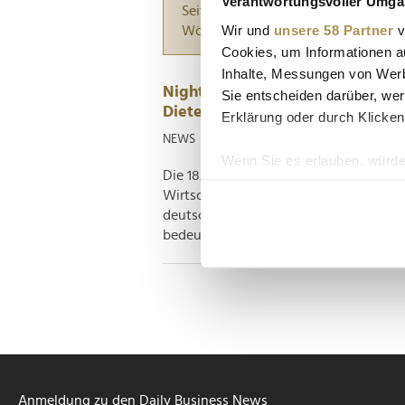
Verantwortungsvoller Umgan
Seiten suchen, die genau diese Wor
Wir und
unsere 58 Partner
v
Wörter zwischen Anführungszeiche
Cookies, um Informationen a
Inhalte, Messungen von Werb
Night of the Brands 2023: Bundes
Sie entscheiden darüber, wer
Dieter Hallervorden...
Erklärung oder durch Klicken
NEWS
| 29.10.2023
Wenn Sie es erlauben, würde
Die 18. Ausgabe der Night of the Brand
Informationen über Ih
Wirtschaftsmetropole Frankfurt am Main
Ihr Gerät durch aktiv
deutschen Marketing-Branche zog erne
Erfahren Sie mehr darüber, w
bedeutendsten seiner Art. Unternehmens
Einzelheiten
fest.
Wir verwenden Cookies, um I
und die Zugriffe auf unsere 
Website an unsere Partner fü
möglicherweise mit weiteren
der Dienste gesammelt habe
Anmeldung zu den Daily Business News