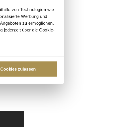
ithilfe von Technologien wie
onalisierte Werbung und
 Angeboten zu ermöglichen.
g jederzeit über die Cookie-
au sein können
zieren
Cookies zulassen
hre Präferenzen im
Abschnitt
 Medien anbieten zu können
hrer Verwendung unserer
 führen diese Informationen
ie im Rahmen Ihrer Nutzung