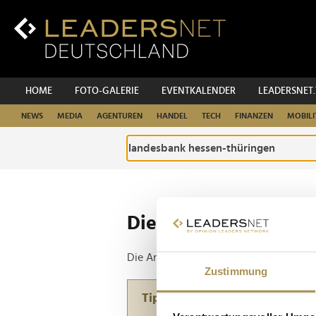
Zum
Inhalt
Zur
Fußzeilen-
Navigation
Zur
HOME
FOTO-GALERIE
EVENTKALENDER
LEADERSNET
Hauptnavigation
NEWS
MEDIA
AGENTUREN
HANDEL
TECH
FINANZEN
MOBILI
Die ganze Website d
Die Anfrage ergab 1 Treffer.
Zustimmung
Tipp