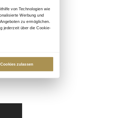
ithilfe von Technologien wie
onalisierte Werbung und
 Angeboten zu ermöglichen.
g jederzeit über die Cookie-
au sein können
zieren
Cookies zulassen
hre Präferenzen im
Abschnitt
 Medien anbieten zu können
hrer Verwendung unserer
 führen diese Informationen
ie im Rahmen Ihrer Nutzung