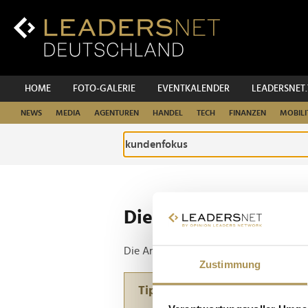
Zum
Inhalt
Zur
Fußzeilen-
Navigation
Zur
HOME
FOTO-GALERIE
EVENTKALENDER
LEADERSNET
Hauptnavigation
NEWS
MEDIA
AGENTUREN
HANDEL
TECH
FINANZEN
MOBILI
Die ganze Website d
Die Anfrage ergab 1 Treffer.
Zustimmung
Tipp