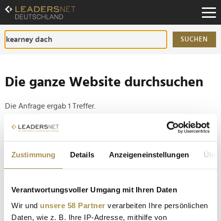
Zum
Inhalt
Zur
Fußzeilen-
SUCHEN
Navigation
Zur
Hauptnavigation
Die ganze Website durchsuchen
Die Anfrage ergab 1 Treffer.
Tipp
Seiten suchen, die genau diese Wortgruppe enthalten:
Zustimmung
Details
Anzeigeneinstellungen
Über
Setzen Sie die gesuchten Wörter zwischen
Anführungszeichen: zb "Vorname Nachname".
Verantwortungsvoller Umgang mit Ihren Daten
Wir und
unsere 58 Partner
verarbeiten Ihre persönlichen
Personalie: Teresa Schawe
Daten, wie z. B. Ihre IP-Adresse, mithilfe von