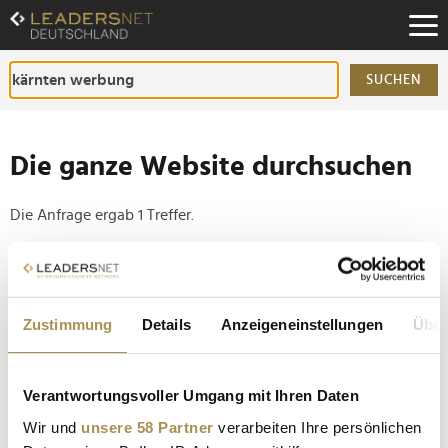
Zum
Inhalt
Zur
Fußzeilen-
SUCHEN
Navigation
Zur
Hauptnavigation
Die ganze Website durchsuchen
Die Anfrage ergab 1 Treffer.
Tipp
Seiten suchen, die genau diese Wortgruppe enthalten:
Zustimmung
Details
Anzeigeneinstellungen
Über
Setzen Sie die gesuchten Wörter zwischen
Anführungszeichen: zb "Vorname Nachname".
Verantwortungsvoller Umgang mit Ihren Daten
Markenfestival 2025: Stimmen und Eindrücke aus
Wir und
unsere 58 Partner
verarbeiten Ihre persönlichen
Düsseldorf