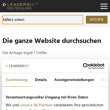
Zum
Inhalt
Zur
Fußzeilen-
SUCHEN
Navigation
Zur
Hauptnavigation
Die ganze Website durchsuchen
Die Anfrage ergab 1 Treffer.
Tipp
Seiten suchen, die genau diese Wortgruppe enthalten:
Zustimmung
Details
Anzeigeneinstellungen
Über
Setzen Sie die gesuchten Wörter zwischen
Anführungszeichen: zb "Vorname Nachname".
Verantwortungsvoller Umgang mit Ihren Daten
Almauftrieb Summer Edition 2024: 700 VIP-Gäste
Wir und
unsere 58 Partner
verarbeiten Ihre persönlichen
feiern in Tracht