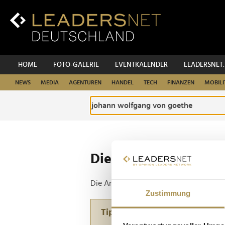
Zum
Inhalt
Zur
Fußzeilen-
Navigation
Zur
HOME
FOTO-GALERIE
EVENTKALENDER
LEADERSNET
Hauptnavigation
NEWS
MEDIA
AGENTUREN
HANDEL
TECH
FINANZEN
MOBILI
Die ganze Website d
Die Anfrage ergab 1 Treffer.
Zustimmung
Tipp