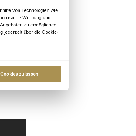
ithilfe von Technologien wie
onalisierte Werbung und
 Angeboten zu ermöglichen.
g jederzeit über die Cookie-
au sein können
zieren
Cookies zulassen
hre Präferenzen im
Abschnitt
 Medien anbieten zu können
hrer Verwendung unserer
 führen diese Informationen
ie im Rahmen Ihrer Nutzung