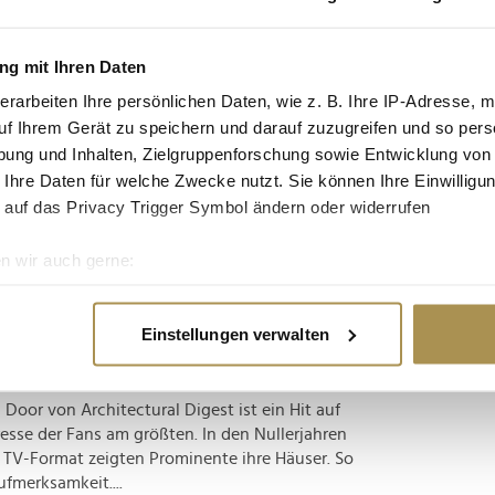
tgruppe enthalten: Setzen Sie die gesuchten
n: zb "Vorname Nachname".
g mit Ihren Daten
erarbeiten Ihre persönlichen Daten, wie z. B. Ihre IP-Adresse, m
men Stanglwirt
uf Ihrem Gerät zu speichern und darauf zuzugreifen und so pers
ung und Inhalten, Zielgruppenforschung sowie Entwicklung von
 Ihre Daten für welche Zwecke nutzt. Sie können Ihre Einwilligun
ch – schließlich macht es sich die WorldChanger
 auf das Privacy Trigger Symbol ändern oder widerrufen
 junge Menschen durch authentisch auftretende
dset zu motivieren. Die WorldChanger Days im
n wir auch gerne:
s jährliche...
re geografische Lage erfassen, welche bis auf einige Meter gen
es Scannen nach bestimmten Merkmalen (Fingerprinting) identifi
ie meistgeklickten Homestories auf Youtube
Einstellungen verwalten
ie Ihre persönlichen Daten verarbeitet werden, und legen Sie I
or von Architectural Digest ist ein Hit auf
nhalte und Anzeigen zu personalisieren, Funktionen für soziale
resse der Fans am größten. In den Nullerjahren
Website zu analysieren. Außerdem geben wir Informationen zu I
 TV-Format zeigten Prominente ihre Häuser. So
r soziale Medien, Werbung und Analysen weiter. Unsere Partner
fmerksamkeit....