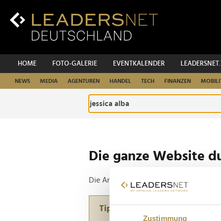
Zum
Inhalt
Zur
Fußzeilen-
Navigation
Zur
HOME
FOTO-GALERIE
EVENTKALENDER
LEADERSNET
Hauptnavigation
NEWS
MEDIA
AGENTUREN
HANDEL
TECH
FINANZEN
MOBILI
Die ganze Website d
Die Anfrage ergab 2 Treffer.
Tipp
Zustimmung