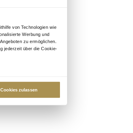
ithilfe von Technologien wie
onalisierte Werbung und
 Angeboten zu ermöglichen.
g jederzeit über die Cookie-
au sein können
zieren
Cookies zulassen
hre Präferenzen im
Abschnitt
 Medien anbieten zu können
hrer Verwendung unserer
 führen diese Informationen