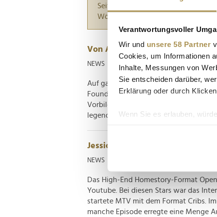
Seiten suchen, die genau diese Wor
Wörter zwischen Anführungszeiche
Verantwortungsvoller Umgan
Wir und
unsere 58 Partner
v
Von Alba bis Zverev: Stars stür
Cookies, um Informationen a
NEWS
| 23.06.2026
Inhalte, Messungen von Werb
Sie entscheiden darüber, wer
Auf ganz friedliche Weise, versteht si
Erklärung oder durch Klicken
Foundation zur Mission, insbesondere
Vorbilder zu einem konstruktiven Min
Wenn Sie es erlauben, würde
legendären Stanglwirt in Tirol stellen da
Informationen über Ih
Ihr Gerät durch aktiv
Jessica Alba vorne mit dabei: D
Erfahren Sie mehr darüber, w
NEWS
| 10.09.2023
Einzelheiten
fest.
Das High-End Homestory-Format Open Do
Wir verwenden Cookies, um I
Youtube. Bei diesen Stars war das Inte
und die Zugriffe auf unsere 
startete MTV mit dem Format Cribs. Im
Website an unsere Partner fü
manche Episode erregte eine Menge Au