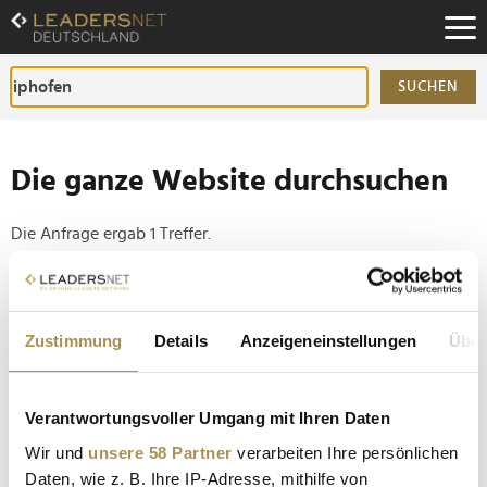
Zum
Inhalt
Zur
Fußzeilen-
SUCHEN
Navigation
Zur
Hauptnavigation
Die ganze Website durchsuchen
Die Anfrage ergab 1 Treffer.
Tipp
Seiten suchen, die genau diese Wortgruppe enthalten:
Zustimmung
Details
Anzeigeneinstellungen
Über
Setzen Sie die gesuchten Wörter zwischen
Anführungszeichen: zb "Vorname Nachname".
Verantwortungsvoller Umgang mit Ihren Daten
Wir und
unsere 58 Partner
verarbeiten Ihre persönlichen
"Davon brauchen wir mehr"
Daten, wie z. B. Ihre IP-Adresse, mithilfe von